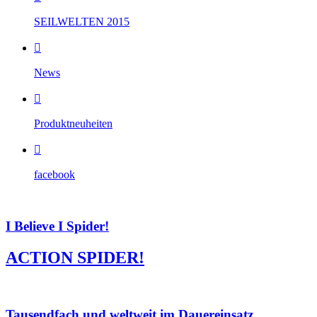
SEILWELTEN 2015

News

Produktneuheiten

facebook
I Believe I Spider!
ACTION SPIDER!
Tausendfach und weltweit im Dauereinsatz